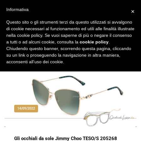
Vai
al
Informativa
×
Occhiali di Lusso
occhialilusso.blog
contenuto
Questo sito o gli strumenti terzi da questo utilizzati si avvalgono
di cookie necessari al funzionamento ed utili alle finalità illustrate
nella cookie policy. Se vuoi saperne di più o negare il consenso
a tutti o ad alcuni cookie, consulta la
cookie policy
.
Chiudendo questo banner, scorrendo questa pagina, cliccando
su un link o proseguendo la navigazione in altra maniera,
acconsenti all’uso dei cookie.
14/09/2022
Gli occhiali da sole Jimmy Choo TESO/S 205268