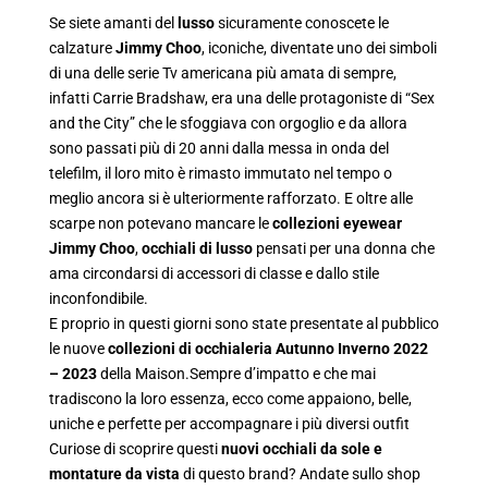
Se siete amanti del
lusso
sicuramente conoscete le
calzature
Jimmy Choo
, iconiche, diventate uno dei simboli
di una delle serie Tv americana più amata di sempre,
infatti Carrie Bradshaw, era una delle protagoniste di “Sex
and the City” che le sfoggiava con orgoglio e da allora
sono passati più di 20 anni dalla messa in onda del
telefilm, il loro mito è rimasto immutato nel tempo o
meglio ancora si è ulteriormente rafforzato. E oltre alle
scarpe non potevano mancare le
collezioni eyewear
Jimmy Choo
,
occhiali di lusso
pensati per una donna che
ama circondarsi di accessori di classe e dallo stile
inconfondibile.
E proprio in questi giorni sono state presentate al pubblico
le nuove
collezioni di occhialeria Autunno Inverno 2022
– 2023
della Maison.Sempre d’impatto e che mai
tradiscono la loro essenza, ecco come appaiono, belle,
uniche e perfette per accompagnare i più diversi outfit
Curiose di scoprire questi
nuovi occhiali da sole e
montature da vista
di questo brand? Andate sullo shop