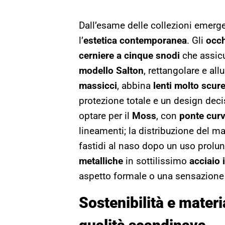
Dall’esame delle collezioni emerge
l’
estetica contemporanea
. Gli
occ
cerniere a cinque snodi
che assic
modello Salton
, rettangolare e al
massicci
, abbina
lenti molto scur
protezione totale e un design dec
optare per il
Moss
, con
ponte cur
lineamenti; la distribuzione del ma
fastidi al naso dopo un uso prolun
metalliche
in sottilissimo
acciaio 
aspetto formale o una sensazione 
Sostenibilità e materi