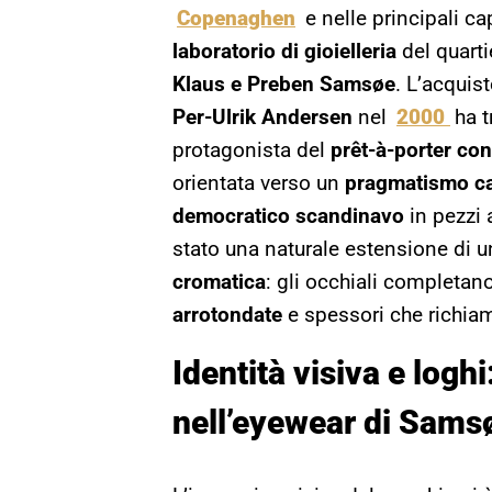
Copenaghen
e nelle principali ca
laboratorio di gioielleria
del quarti
Klaus e Preben Samsøe
. L’acquis
Per-Ulrik Andersen
nel
2000
ha t
protagonista del
prêt-à-porter c
orientata verso un
pragmatismo ca
democratico scandinavo
in pezzi 
stato una naturale estensione di 
cromatica
: gli occhiali completan
arrotondate
e spessori che richiam
Identità visiva e loghi
nell’eyewear di Sam