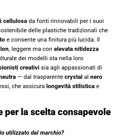
i cellulosa
da fonti rinnovabili per i suoi
sostenibile delle plastiche tradizionali che
to
e consente una finitura più lucida. Il
ylon
, leggere ma con
elevata nitidezza
culturale dei modelli sta nella loro
ionisti creativi
sia agli appassionati di
 neutra
— dal trasparente
crystal
al
nero
essi, che assicura
longevità stilistica
e
e per la scelta consapevole
io utilizzato dal marchio?