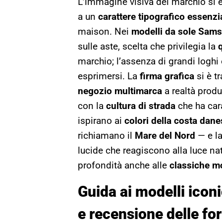
L’immagine visiva del marchio si 
a un
carattere tipografico essenzi
maison. Nei
modelli da sole Sam
sulle aste, scelta che privilegia la
marchio; l’assenza di grandi loghi 
esprimersi. La
firma grafica
si è t
negozio multimarca
a realtà produ
con la
cultura di strada
che ha cara
ispirano ai
colori della costa dane
richiamano il
Mare del Nord
— e l
lucide che reagiscono alla luce na
profondità anche alle
classiche m
Guida ai modelli iconi
e recensione delle fo