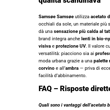
qualità scandinava
Samsøe Samsøe
utilizza
acetato d
occhiali da sole, un materiale più 
dà una
sensazione più calda al tat
brand integra anche
lenti in bio-n
visiva
e
protezione UV
. Il valore 
versatilità: piacciono sia ai
profess
moda urbana grazie a una
palette
corvino
e all’
ambra
— priva di ecc
facilità d’abbinamento.
FAQ – Risposte dirett
Quali sono i vantaggi dell’acetato b