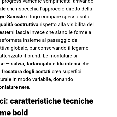
è progressivamente semplificata, arrivando
ale
che rispecchia l’approccio diretto della
søe Samsøe
il logo compare spesso solo
qualità costruttiva
rispetto alla visibilità del
esterni lascia invece che siano le forme a
rasformata insieme al passaggio da
ttiva globale, pur conservando il legame
tterizzato il brand. Le montature si
se
—
salvia, tartarugato e blu intensi
che
a
fresatura degli acetati
crea superfici
turale in modo variabile, donando
ontature nere
.
ci: caratteristiche tecniche
rme bold