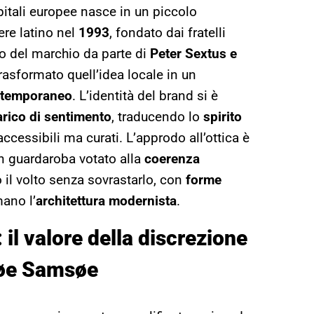
pitali europee nasce in un piccolo
ere latino nel
1993
, fondato dai fratelli
to del marchio da parte di
Peter Sextus e
rasformato quell’idea locale in un
ontemporaneo
. L’identità del brand si è
rico di sentimento
, traducendo lo
spirito
accessibili ma curati. L’approdo all’ottica è
un guardaroba votato alla
coerenza
o il volto senza sovrastarlo, con
forme
ano l’
architettura modernista
.
: il valore della discrezione
søe Samsøe