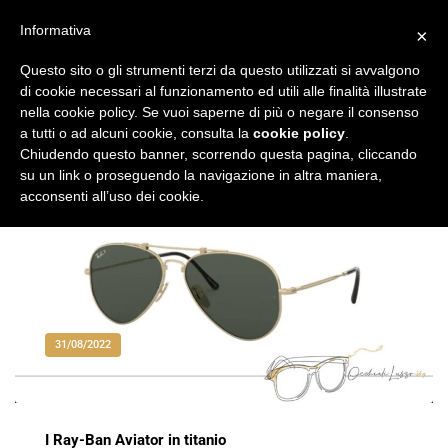
Vai
al
Informativa
×
Occhiali di Lusso
occhialilusso.blog
contenuto
Questo sito o gli strumenti terzi da questo utilizzati si avvalgono
di cookie necessari al funzionamento ed utili alle finalità illustrate
nella cookie policy. Se vuoi saperne di più o negare il consenso
a tutti o ad alcuni cookie, consulta la
cookie policy
.
Chiudendo questo banner, scorrendo questa pagina, cliccando
su un link o proseguendo la navigazione in altra maniera,
acconsenti all’uso dei cookie.
31/08/2022
I Ray-Ban Aviator in titanio