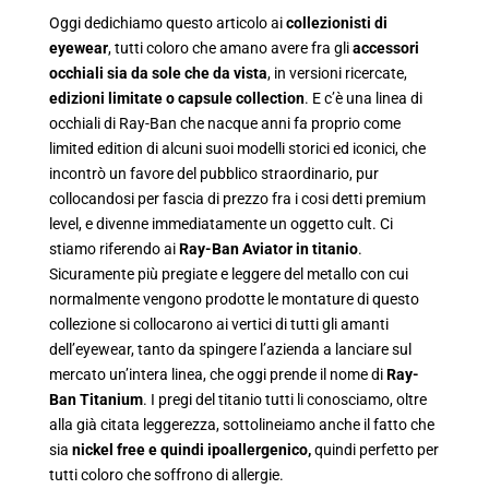
Oggi dedichiamo questo articolo ai
collezionisti di
eyewear
, tutti coloro che amano avere fra gli
accessori
occhiali sia da sole che da vista
, in versioni ricercate,
edizioni limitate o capsule collection
. E c’è una linea di
occhiali di Ray-Ban che nacque anni fa proprio come
limited edition di alcuni suoi modelli storici ed iconici, che
incontrò un favore del pubblico straordinario, pur
collocandosi per fascia di prezzo fra i cosi detti premium
level, e divenne immediatamente un oggetto cult. Ci
stiamo riferendo ai
Ray-Ban Aviator in titanio
.
Sicuramente più pregiate e leggere del metallo con cui
normalmente vengono prodotte le montature di questo
collezione si collocarono ai vertici di tutti gli amanti
dell’eyewear, tanto da spingere l’azienda a lanciare sul
mercato un’intera linea, che oggi prende il nome di
Ray-
Ban Titanium
. I pregi del titanio tutti li conosciamo, oltre
alla già citata leggerezza, sottolineiamo anche il fatto che
sia
nickel free e quindi ipoallergenico,
quindi perfetto per
tutti coloro che soffrono di allergie.