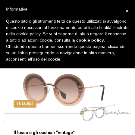
Vai
al
Informativa
×
Occhiali di Lusso
occhialilusso.blog
contenuto
Questo sito o gli strumenti terzi da questo utilizzati si avvalgono
di cookie necessari al funzionamento ed utili alle finalità illustrate
nella cookie policy. Se vuoi saperne di più o negare il consenso
a tutti o ad alcuni cookie, consulta la
cookie policy
.
Chiudendo questo banner, scorrendo questa pagina, cliccando
su un link o proseguendo la navigazione in altra maniera,
acconsenti all’uso dei cookie.
15/12/2021
Il lusso e gli occhiali “vintage”