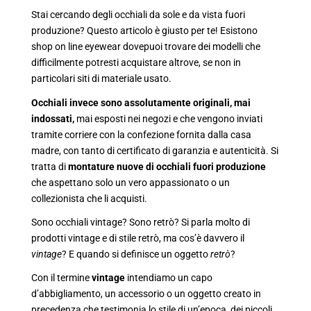
Stai cercando degli occhiali da sole e da vista fuori
produzione? Questo articolo è giusto per te! Esistono
shop on line eyewear dovepuoi trovare dei modelli che
difficilmente potresti acquistare altrove, se non in
particolari siti di materiale usato.
Occhiali invece sono assolutamente originali, mai
indossati,
mai esposti nei negozi e che vengono inviati
tramite corriere con la confezione fornita dalla casa
madre, con tanto di certificato di garanzia e autenticità. Si
tratta di
montature nuove di occhiali fuori produzione
che aspettano solo un vero appassionato o un
collezionista che li acquisti.
Sono occhiali vintage? Sono retrò? Si parla molto di
prodotti vintage e di stile retrò, ma cos’è davvero il
vintage
? E quando si definisce un oggetto
retrò
?
Con il termine
vintage
intendiamo un capo
d’abbigliamento, un accessorio o un oggetto creato in
precedenza che testimonia lo stile di un’epoca, dei piccoli