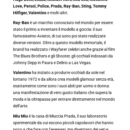
Love, Persol, Police, Prada, Ray-Ban, Sting, Tommy
Hilfiger, Valentino
e molti altri.
Ray-Ban
è un marchio conosciuto nel mondo per essere
stato il primo a inventare il modello a goccia: il suo
famosissimo Aviator, di cui sono poi state realizzate
diverse versioni. Oltre a questo modello immortale, il
brand ha realizzato i Wayfarer celebri anche grazie al film
The Blues Brothers e gli Shooter, gli occhiali indossati da
Johnny Depp in Paura e Delirio a Las Vegas.
Valentino
ha iniziato a produrre occhiali da sole nel
lontano 1972 e da allora crea modelli glamour senza età,
esattamente come sono i suoi abiti per uomo e donna:
una manifestazione di vero gusto italiano che supera la
moda e la oltrepassa per entrare direttamente nel mondo
dell’arte.
Miu Miu
è la casa di Miuccia Prada, il suo laboratorio
sperimentale da cui escono piccoli capolavori che hanno
poco a che fare con l’eyewear, ma diventano dei veri e