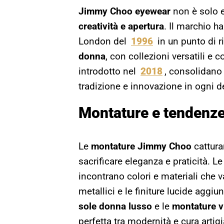
Jimmy Choo eyewear
non è solo e
creatività e apertura
. Il marchio h
London del
1996
in un punto di r
donna
, con collezioni versatili 
introdotto nel
2018
, consolidano 
tradizione e innovazione in ogni d
Montature e tendenz
Le
montature Jimmy Choo
cattura
sacrificare eleganza e praticità. L
incontrano colori e materiali che va
metallici e le finiture lucide aggi
sole donna lusso
e le
montature v
perfetta tra modernità e cura arti