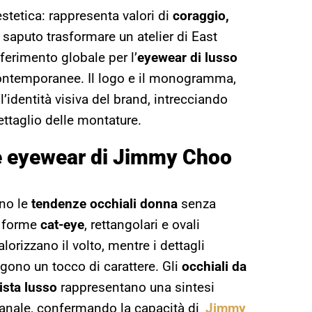
stetica: rappresenta valori di
coraggio,
a saputo trasformare un atelier di East
iferimento globale per l’
eyewear di lusso
e contemporanee. Il logo e il monogramma,
l’identità visiva del brand, intrecciando
ettaglio delle montature.
e eyewear di Jimmy Choo
no le
tendenze occhiali donna
senza
e forme
cat-eye
, rettangolari e ovali
lorizzano il volto, mentre i dettagli
ungono un tocco di carattere. Gli
occhiali da
ista lusso
rappresentano una sintesi
gianale, confermando la capacità di
Jimmy