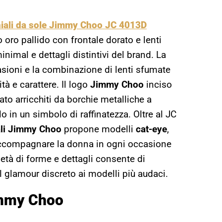
iali da sole Jimmy Choo JC 4013D
 oro pallido con frontale dorato e lenti
nimal e dettagli distintivi del brand. La
asioni e la combinazione di lenti sfumate
ità e carattere. Il logo
Jimmy Choo
inciso
tato arricchiti da borchie metalliche a
lo in un simbolo di raffinatezza. Oltre al JC
ali Jimmy Choo
propone modelli
cat-eye
,
r accompagnare la donna in ogni occasione
ietà di forme e dettagli consente di
l glamour discreto ai modelli più audaci.
Jimmy Choo