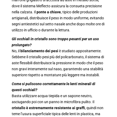
marrone grigiastro si accosta ad aste in metallo sottili,
dove il sistema Meflecto assicura la consueta precisione
nella calzata. Il
ponte a chiave
, tipico delle produzioni
artigianali, distribuisce il peso in modo uniforme, evitando
segni antiestetici sul setto nasale anche dopo molte ore di
utilizzo in ufficio o durante la lettura.
Gli occhiali in cristallo sono troppo pesanti per un uso
prolungato?
No, il
bilanciamento dei pesi
è studiato appositamente.
Sebbene il cristallo pesi più del policarbonato, il sistema di
aste flessibili distribuisce la pressione in modo che il peso
non gravi interamente sul naso, garantendo una stabilità
superiore rispetto a montature più leggere ma instabili.
Come si puliscono correttamente le lenti minerali di
questi occhiali?
Basta utilizzare acqua tiepida e un sapone neutro,
asciugando poi con un panno in microfibra pulito. Il
cristallo è estremamente resistente ai graffi
, quindi non
teme l’usura superficiale tipica delle lenti in plastica, ma