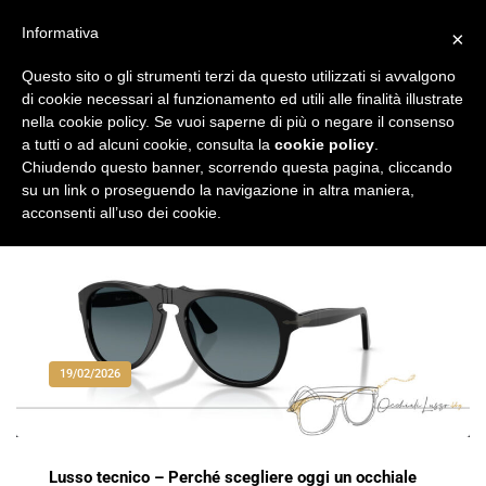
Vai
al
Informativa
×
Occhiali di Lusso
occhialilusso.blog
contenuto
Questo sito o gli strumenti terzi da questo utilizzati si avvalgono
di cookie necessari al funzionamento ed utili alle finalità illustrate
nella cookie policy. Se vuoi saperne di più o negare il consenso
a tutti o ad alcuni cookie, consulta la
cookie policy
.
Chiudendo questo banner, scorrendo questa pagina, cliccando
su un link o proseguendo la navigazione in altra maniera,
acconsenti all’uso dei cookie.
19/02/2026
Lusso tecnico – Perché scegliere oggi un occhiale