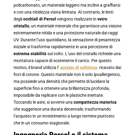
policarbonato, un materiale leggero ma incline a graffiarsi
e con una nitidezza visiva limitata. Al contrario, le lenti
degli
occhiali di Persol
vengono realizzate in
vetro
cristallo
, un materiale minerale che garantisce una visione
estremamente nitida e una protezione naturale dai raggi
UV. Durante l’uso quotidiano, la sensazione di pesantezza
iniziale si trasforma rapidamente in una percezione di
estrema stabilità
sul volto. L’uso del cristallo richiede una
montatura capace di sostenerne il carico. Per questo
motivo, il brand utilizza l’
acetato di cellulosa
ricavato dai
fiori di cotone. Questo materiale non è solo ipoallergenico,
ma possiede una densità che permette di lucidare la
superficie fino a ottenere una brillantezza profonda,
impossibile da replicare con le plastiche iniettate.
Toccando le aste, si avverte una
compattezza materica
che suggerisce una durata decennale, trasformando
l’acquisto in un investimento a lungo termine piuttosto
che in un consumo stagionale.
Ingegneria Persol e il sistema