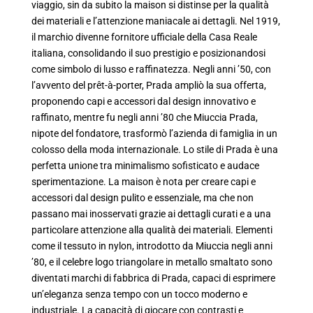
viaggio, sin da subito la maison si distinse per la qualità
dei materiali e l’attenzione maniacale ai dettagli. Nel 1919,
il marchio divenne fornitore ufficiale della Casa Reale
italiana, consolidando il suo prestigio e posizionandosi
come simbolo di lusso e raffinatezza. Negli anni ’50, con
l’avvento del prêt-à-porter, Prada ampliò la sua offerta,
proponendo capi e accessori dal design innovativo e
raffinato, mentre fu negli anni ’80 che Miuccia Prada,
nipote del fondatore, trasformò l’azienda di famiglia in un
colosso della moda internazionale. Lo stile di Prada è una
perfetta unione tra minimalismo sofisticato e audace
sperimentazione. La maison è nota per creare capi e
accessori dal design pulito e essenziale, ma che non
passano mai inosservati grazie ai dettagli curati e a una
particolare attenzione alla qualità dei materiali. Elementi
come il tessuto in nylon, introdotto da Miuccia negli anni
’80, e il celebre logo triangolare in metallo smaltato sono
diventati marchi di fabbrica di Prada, capaci di esprimere
un’eleganza senza tempo con un tocco moderno e
industriale. La capacità di giocare con contrasti e