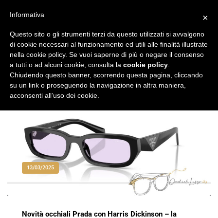
Vai
al
Informativa
×
Occhiali di Lusso
occhialilusso.blog
contenuto
Questo sito o gli strumenti terzi da questo utilizzati si avvalgono
di cookie necessari al funzionamento ed utili alle finalità illustrate
nella cookie policy. Se vuoi saperne di più o negare il consenso
a tutti o ad alcuni cookie, consulta la
cookie policy
.
Chiudendo questo banner, scorrendo questa pagina, cliccando
su un link o proseguendo la navigazione in altra maniera,
acconsenti all’uso dei cookie.
13/03/2025
Novità occhiali Prada con Harris Dickinson – la