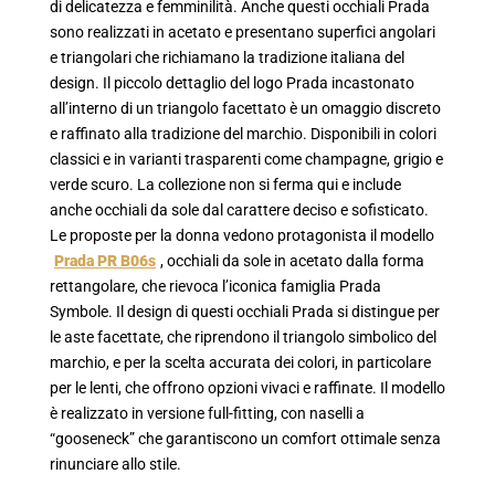
di delicatezza e femminilità. Anche questi occhiali Prada
sono realizzati in acetato e presentano superfici angolari
e triangolari che richiamano la tradizione italiana del
design. Il piccolo dettaglio del logo Prada incastonato
all’interno di un triangolo facettato è un omaggio discreto
e raffinato alla tradizione del marchio. Disponibili in colori
classici e in varianti trasparenti come champagne, grigio e
verde scuro. La collezione non si ferma qui e include
anche occhiali da sole dal carattere deciso e sofisticato.
Le proposte per la donna vedono protagonista il modello
Prada PR B06s
, occhiali da sole in acetato dalla forma
rettangolare, che rievoca l’iconica famiglia Prada
Symbole. Il design di questi occhiali Prada si distingue per
le aste facettate, che riprendono il triangolo simbolico del
marchio, e per la scelta accurata dei colori, in particolare
per le lenti, che offrono opzioni vivaci e raffinate. Il modello
è realizzato in versione full-fitting, con naselli a
“gooseneck” che garantiscono un comfort ottimale senza
rinunciare allo stile.