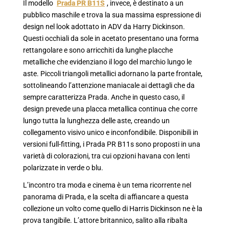
Il modello
Prada PR B11S
, invece, è destinato a un
pubblico maschile e trova la sua massima espressione di
design nel look adottato in ADV da Harry Dickinson.
Questi occhiali da sole in acetato presentano una forma
rettangolare e sono arricchiti da lunghe placche
metalliche che evidenziano il logo del marchio lungo le
aste. Piccoli triangoli metallici adornano la parte frontale,
sottolineando l’attenzione maniacale ai dettagli che da
sempre caratterizza Prada. Anche in questo caso, il
design prevede una placca metallica continua che corre
lungo tutta la lunghezza delle aste, creando un
collegamento visivo unico e inconfondibile. Disponibili in
versioni full-fitting, i Prada PR B11s sono proposti in una
varietà di colorazioni, tra cui opzioni havana con lenti
polarizzate in verde o blu.
L’incontro tra moda e cinema è un tema ricorrente nel
panorama di Prada, e la scelta di affiancare a questa
collezione un volto come quello di Harris Dickinson ne è la
prova tangibile. L’attore britannico, salito alla ribalta