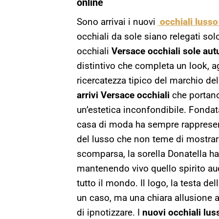
online
Sono arrivai i nuovi
occhiali luss
occhiali da sole siano relegati solo
occhiali
Versace occhiali sole au
distintivo che completa un look, 
ricercatezza tipico del marchio d
arrivi Versace occhiali
che portano
un’estetica inconfondibile. Fondat
casa di moda ha sempre rappresent
del lusso che non teme di mostrare
scomparsa, la sorella Donatella ha 
mantenendo vivo quello spirito au
tutto il mondo. Il logo, la testa d
un caso, ma una chiara allusione al
di ipnotizzare. I
nuovi occhiali lus