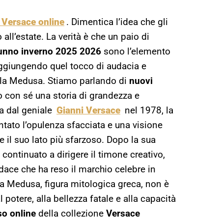
o Versace online
. Dimentica l’idea che gli
 all’estate. La verità è che un paio di
tunno inverno 2025 2026
sono l’elemento
aggiungendo quel tocco di audacia e
ella Medusa. Stiamo parlando di
nuovi
 con sé una storia di grandezza e
a dal geniale
Gianni Versace
nel 1978, la
ato l’opulenza sfacciata e una visione
 il suo lato più sfarzoso. Dopo la sua
continuato a dirigere il timone creativo,
dace che ha reso il marchio celebre in
ella Medusa, figura mitologica greca, non è
 potere, alla bellezza fatale e alla capacità
so online
della collezione
Versace