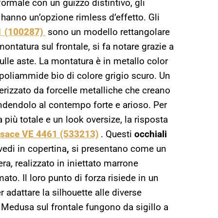
formale con un guizzo distintivo, gli
hanno un’opzione rimless d’effetto. Gli
1 (100287)
sono un modello rettangolare
tatura sul frontale, si fa notare grazie a
lle aste. La montatura è in metallo color
in poliammide bio di colore grigio scuro. Un
rizzato da forcelle metalliche che creano
endendolo al contempo forte e arioso. Per
 più totale e un look oversize, la risposta
ersace VE 4461 (533213)
. Questi
occhiali
vedi in copertina
,
si presentano come un
ra, realizzato in iniettato marrone
to. Il loro punto di forza risiede in un
r adattare la silhouette alle diverse
 Medusa sul frontale fungono da sigillo a