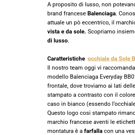
A proposito di lusso, non potevano 
brand francese
Balenciaga
. Conos
attuale un pò eccentrico, il marchi
vista e da sole.
Scopriamo insieme 
di lusso
.
Caratteristiche
occhiale da Sole 
Il nostro team oggi vi raccomand
modello Balenciaga Everyday BB015
frontale, dove troviamo ai lati dell
stampato a contrasto con il colore
caso in bianco (essendo l’occhiale
Questo logo cosi stampato rimanda
marchio francese aventi le etichet
montatura è a
farfalla
con una vesti