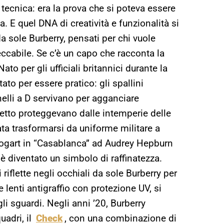
tecnica: era la prova che si poteva essere
a. E quel DNA di creatività e funzionalità si
da sole Burberry, pensati per chi vuole
eccabile. Se c’è un capo che racconta la
Nato per gli ufficiali britannici durante la
to per essere pratico: gli spallini
nelli a D servivano per agganciare
petto proteggevano dalle intemperie delle
ata trasformarsi da uniforme militare a
ogart in “Casablanca” ad Audrey Hepburn
h è diventato un simbolo di raffinatezza.
riflette negli occhiali da sole Burberry per
e lenti antigraffio con protezione UV, si
i sguardi. Negli anni ’20, Burberry
uadri, il
Check
, con una combinazione di