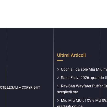
Ultimi Articoli
Occhiali da sole Miu Miu mu
Saldi Estivi 2026: quando il
Ray-Ban Wayfarer Puffer C
OTE LEGALI – COPYRIGHT
sceglierli ora
Miu Miu MU 01XV e MU 09XV
graduati online