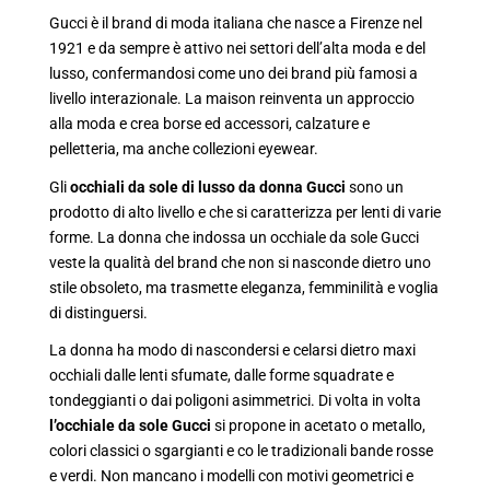
Gucci è il brand di moda italiana che nasce a Firenze nel
1921 e da sempre è attivo nei settori dell’alta moda e del
lusso, confermandosi come uno dei brand più famosi a
livello interazionale. La maison reinventa un approccio
alla moda e crea borse ed accessori, calzature e
pelletteria, ma anche collezioni eyewear.
Gli
occhiali da sole di lusso da donna Gucci
sono un
prodotto di alto livello e che si caratterizza per lenti di varie
forme. La donna che indossa un occhiale da sole Gucci
veste la qualità del brand che non si nasconde dietro uno
stile obsoleto, ma trasmette eleganza, femminilità e voglia
di distinguersi.
La donna ha modo di nascondersi e celarsi dietro maxi
occhiali dalle lenti sfumate, dalle forme squadrate e
tondeggianti o dai poligoni asimmetrici. Di volta in volta
l’occhiale da sole Gucci
si propone in acetato o metallo,
colori classici o sgargianti e co le tradizionali bande rosse
e verdi. Non mancano i modelli con motivi geometrici e