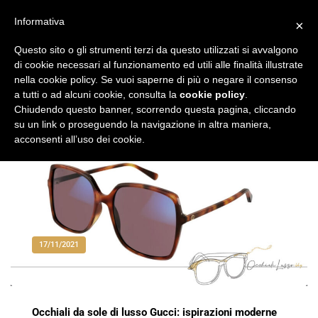
Vai
al
Informativa
×
Occhiali di Lusso
occhialilusso.blog
contenuto
Questo sito o gli strumenti terzi da questo utilizzati si avvalgono
di cookie necessari al funzionamento ed utili alle finalità illustrate
nella cookie policy. Se vuoi saperne di più o negare il consenso
a tutti o ad alcuni cookie, consulta la
cookie policy
.
Chiudendo questo banner, scorrendo questa pagina, cliccando
su un link o proseguendo la navigazione in altra maniera,
acconsenti all’uso dei cookie.
17/11/2021
Occhiali da sole di lusso Gucci: ispirazioni moderne