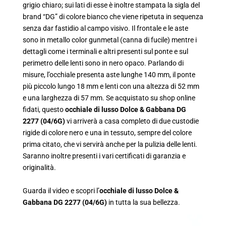
grigio chiaro; sui lati di esse è inoltre stampata la sigla del
brand “DG” di colore bianco che viene ripetuta in sequenza
senza dar fastidio al campo visivo. Il frontale e le aste
sono in metallo color gunmetal (canna di fucile) mentre i
dettagli come i terminali e altri presenti sul ponte e sul
perimetro delle lenti sono in nero opaco. Parlando di
misure, l’occhiale presenta aste lunghe 140 mm, il ponte
più piccolo lungo 18 mm e lenti con una altezza di 52 mm
e una larghezza di 57 mm. Se acquistato su shop online
fidati, questo
occhiale di lusso Dolce & Gabbana DG
2277 (04/6G)
vi arriverà a casa completo di due custodie
rigide di colore nero e una in tessuto, sempre del colore
prima citato, che vi servirà anche per la pulizia delle lenti.
Saranno inoltre presenti i vari certificati di garanzia e
originalità.
Guarda il video e scopri l’
occhiale di lusso Dolce &
Gabbana DG 2277 (04/6G)
in tutta la sua bellezza.