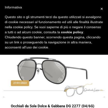
Vai
al
Informativa
×
Occhiali di Lusso
occhialilusso.blog
contenuto
Questo sito o gli strumenti terzi da questo utilizzati si avvalgono
di cookie necessari al funzionamento ed utili alle finalità illustrate
nella cookie policy. Se vuoi saperne di più o negare il consenso
a tutti o ad alcuni cookie, consulta la
cookie policy
.
Chiudendo questo banner, scorrendo questa pagina, cliccando
su un link o proseguendo la navigazione in altra maniera,
acconsenti all’uso dei cookie.
27/01/2022
Occhiali da Sole Dolce & Gabbana DG 2277 (04/6G)