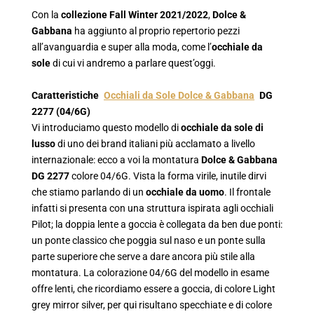
Con la
collezione Fall Winter 2021/2022
,
Dolce &
Gabbana
ha aggiunto al proprio repertorio pezzi
all’avanguardia e super alla moda, come l’
occhiale da
sole
di cui vi andremo a parlare quest’oggi.
Caratteristiche
Occhiali da Sole Dolce & Gabbana
DG
2277 (04/6G)
Vi introduciamo questo modello di
occhiale da sole di
lusso
di uno dei brand italiani più acclamato a livello
internazionale: ecco a voi la montatura
Dolce & Gabbana
DG 2277
colore 04/6G. Vista la forma virile, inutile dirvi
che stiamo parlando di un
occhiale da uomo
. Il frontale
infatti si presenta con una struttura ispirata agli occhiali
Pilot; la doppia lente a goccia è collegata da ben due ponti:
un ponte classico che poggia sul naso e un ponte sulla
parte superiore che serve a dare ancora più stile alla
montatura. La colorazione 04/6G del modello in esame
offre lenti, che ricordiamo essere a goccia, di colore Light
grey mirror silver, per qui risultano specchiate e di colore