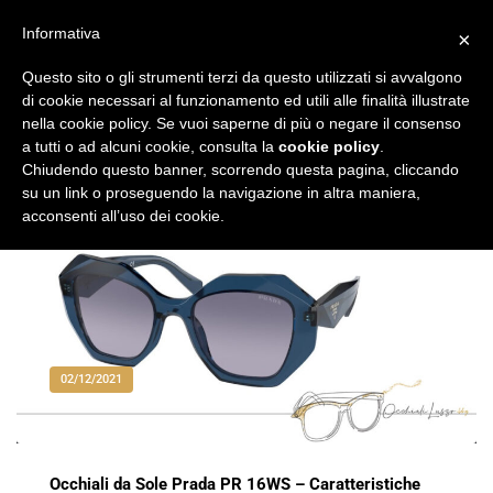
Vai
al
Informativa
×
Occhiali di Lusso
occhialilusso.blog
contenuto
Questo sito o gli strumenti terzi da questo utilizzati si avvalgono
di cookie necessari al funzionamento ed utili alle finalità illustrate
nella cookie policy. Se vuoi saperne di più o negare il consenso
a tutti o ad alcuni cookie, consulta la
cookie policy
.
Chiudendo questo banner, scorrendo questa pagina, cliccando
su un link o proseguendo la navigazione in altra maniera,
acconsenti all’uso dei cookie.
02/12/2021
Occhiali da Sole Prada PR 16WS – Caratteristiche