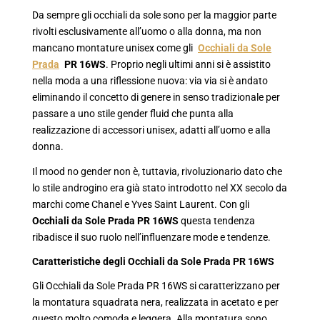
Da sempre gli occhiali da sole sono per la maggior parte
rivolti esclusivamente all’uomo o alla donna, ma non
mancano montature unisex come gli
Occhiali da Sole
Prada
PR 16WS
. Proprio negli ultimi anni si è assistito
nella moda a una riflessione nuova: via via si è andato
eliminando il concetto di genere in senso tradizionale per
passare a uno stile gender fluid che punta alla
realizzazione di accessori unisex, adatti all’uomo e alla
donna.
Il mood no gender non è, tuttavia, rivoluzionario dato che
lo stile androgino era già stato introdotto nel XX secolo da
marchi come Chanel e Yves Saint Laurent. Con gli
Occhiali da Sole Prada PR 16WS
questa tendenza
ribadisce il suo ruolo nell’influenzare mode e tendenze.
Caratteristiche degli Occhiali da Sole Prada PR 16WS
Gli Occhiali da Sole Prada PR 16WS si caratterizzano per
la montatura squadrata nera, realizzata in acetato e per
questo molto comoda e leggera. Alla montatura sono