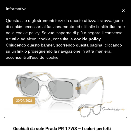
Vai
al
Informativa
×
Occhiali di Lusso
occhialilusso.blog
contenuto
Questo sito o gli strumenti terzi da questo utilizzati si avvalgono
di cookie necessari al funzionamento ed utili alle finalità illustrate
nella cookie policy. Se vuoi saperne di più o negare il consenso
a tutti o ad alcuni cookie, consulta la
cookie policy
.
Chiudendo questo banner, scorrendo questa pagina, cliccando
su un link o proseguendo la navigazione in altra maniera,
acconsenti all’uso dei cookie.
30/04/2026
Occhiali da sole Prada PR 17WS – I colori perfetti