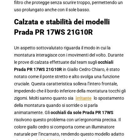
filtro che protegge senza scurire troppo, permettendo un
uso prolungato anche con il sole basso.
Calzata e stabilità dei modelli
Prada PR 17WS 21G10R
Un aspetto sottovalutato riguarda il modo in cui la
montatura interagisce con i movimenti del volto. Durante
le prove di calzata effettuate dal team sugli
occhiali
Prada PR 17WS 21G10R
in Giallo Cedro Chiaro, è stato
notato come il ponte stretto e alto svolga una funzione
cruciale. Questa caratteristica solleva l’intero frontale,
impedendo che il bordo inferiore della montatura tocchi gli
zigomi. Molti sanno quanto sia
irritante
lo spostamento
della montatura quando si sorride o si parla
animatamente. Gli
occhiali da sole Prada PR 17WS
risolvono questo problema con un’ergonomia precisa. Il
colore giallo cedro si comporta come un illuminatore
naturale per l’incarnato, rendendo questo modello adatto