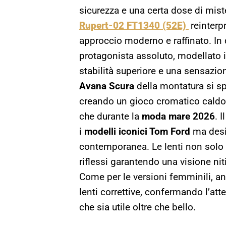
sicurezza e una certa dose di mist
Rupert-02 FT1340 (52E)
reinterp
approccio moderno e raffinato. In q
protagonista assoluto, modellato i
stabilità superiore e una sensazi
Avana
Scura
della montatura si sp
creando un gioco cromatico caldo c
che durante la
moda mare 2026
. 
i
modelli iconici Tom Ford
ma desid
contemporanea. Le lenti non solo 
riflessi garantendo una visione nit
Come per le versioni femminili, an
lenti correttive, confermando l’at
che sia utile oltre che bello.