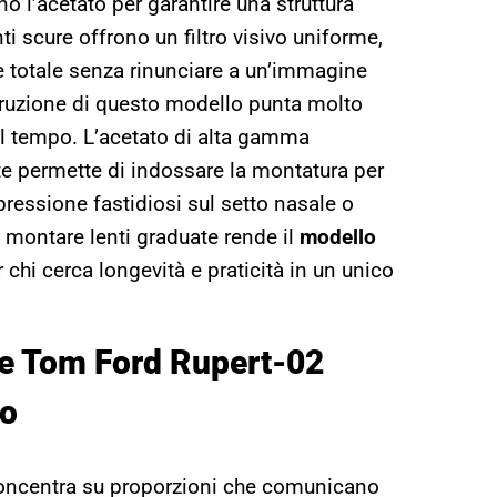
no l’acetato per garantire una struttura
ti scure offrono un filtro visivo uniforme,
e totale senza rinunciare a un’immagine
struzione di questo modello punta molto
nel tempo. L’acetato di alta gamma
aste permette di indossare la montatura per
pressione fastidiosi sul setto nasale o
di montare lenti graduate rende il
modello
 chi cerca longevità e praticità in un unico
le
Tom Ford Rupert-02
o
 concentra su proporzioni che comunicano