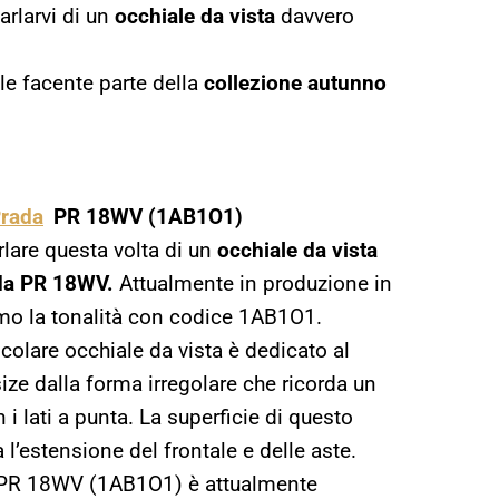
arlarvi di un
occhiale da vista
davvero
le facente parte della
collezione autunno
Prada
PR 18WV (1AB1O1)
lare questa volta di un
occhiale da vista
a PR 18WV.
Attualmente in produzione in
iamo la tonalità con codice 1AB1O1.
olare occhiale da vista è dedicato al
ze dalla forma irregolare che ricorda un
 i lati a punta. La superficie di questo
a l’estensione del frontale e delle aste.
da PR 18WV (1AB1O1) è attualmente