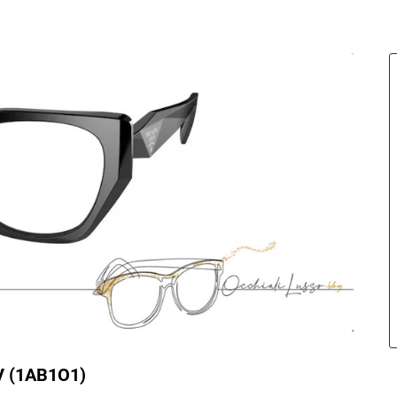
V (1AB1O1)