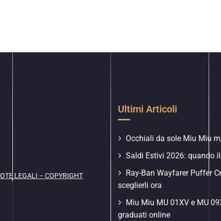
Ultimi Articoli
Occhiali da sole Miu Miu mu
Saldi Estivi 2026: quando il
Ray-Ban Wayfarer Puffer C
OTE LEGALI – COPYRIGHT
sceglierli ora
Miu Miu MU 01XV e MU 09XV
graduati online