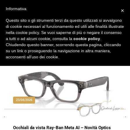
Vai
al
Informativa
×
Occhiali di Lusso
occhialilusso.blog
contenuto
Questo sito o gli strumenti terzi da questo utilizzati si avvalgono
di cookie necessari al funzionamento ed utili alle finalità illustrate
nella cookie policy. Se vuoi saperne di più o negare il consenso
a tutti o ad alcuni cookie, consulta la
cookie policy
.
Chiudendo questo banner, scorrendo questa pagina, cliccando
su un link o proseguendo la navigazione in altra maniera,
acconsenti all’uso dei cookie.
23/04/2026
Occhiali da vista Ray-Ban Meta AI – Novità Optics