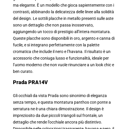
ma elegante. È un modello che gioca sapientemente con i
contrasti, abbinando la delicatezza delle linee alla solidità
del design. Le sottili placche in metallo presenti sulle aste
sono un dettaglio che non passa inosservato,
aggiungendo un tocco di prestigio all’intera montatura.
Queste placche sono disponibili in oro, argento e canna di
fucile, e si integrano perfettamente con la palette
cromatica che include il nero e l’havana. Il risultato è un
accessorio che coniuga lusso e funzionalità, ideale per
l’uomo moderno che non vuole rinunciare a un look chic e
ben curato.
Prada PRA14V
Gli occhiali da vista Prada sono sinonimo di eleganza
senza tempo, e questa montatura panthos con ponte a
serratura ne è una chiara dimostrazione. Il design è
impreziosito da due piccoli triangoli sul frontale, un
dettaglio che rende l’occhiale ancora più distintivo.
Disponibile nelle colorazioni trasparente, havana e nero, il