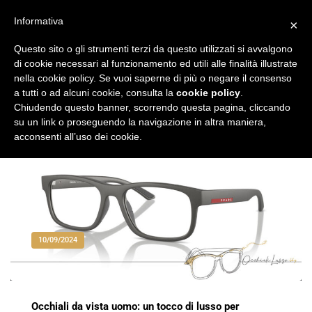
Vai
al
Informativa
×
Occhiali di Lusso
occhialilusso.blog
contenuto
Questo sito o gli strumenti terzi da questo utilizzati si avvalgono
di cookie necessari al funzionamento ed utili alle finalità illustrate
nella cookie policy. Se vuoi saperne di più o negare il consenso
a tutti o ad alcuni cookie, consulta la
cookie policy
.
Chiudendo questo banner, scorrendo questa pagina, cliccando
su un link o proseguendo la navigazione in altra maniera,
acconsenti all’uso dei cookie.
10/09/2024
Occhiali da vista uomo: un tocco di lusso per