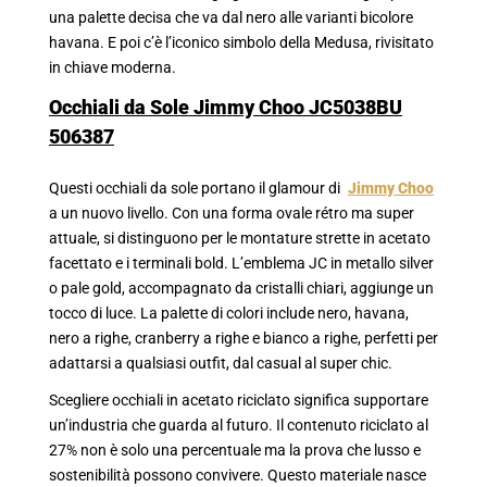
una palette decisa che va dal nero alle varianti bicolore
havana. E poi c’è l’iconico simbolo della Medusa, rivisitato
in chiave moderna.
Occhiali da Sole Jimmy Choo JC5038BU
506387
Questi occhiali da sole portano il glamour di
Jimmy Choo
a un nuovo livello. Con una forma ovale rétro ma super
attuale, si distinguono per le montature strette in acetato
facettato e i terminali bold. L’emblema JC in metallo silver
o pale gold, accompagnato da cristalli chiari, aggiunge un
tocco di luce. La palette di colori include nero, havana,
nero a righe, cranberry a righe e bianco a righe, perfetti per
adattarsi a qualsiasi outfit, dal casual al super chic.
Scegliere occhiali in acetato riciclato significa supportare
un’industria che guarda al futuro. Il contenuto riciclato al
27% non è solo una percentuale ma la prova che lusso e
sostenibilità possono convivere. Questo materiale nasce