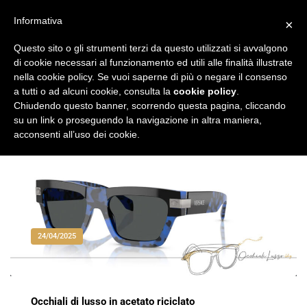
Vai
al
Informativa
×
Occhiali di Lusso
occhialilusso.blog
contenuto
Questo sito o gli strumenti terzi da questo utilizzati si avvalgono
di cookie necessari al funzionamento ed utili alle finalità illustrate
nella cookie policy. Se vuoi saperne di più o negare il consenso
a tutti o ad alcuni cookie, consulta la
cookie policy
.
Chiudendo questo banner, scorrendo questa pagina, cliccando
su un link o proseguendo la navigazione in altra maniera,
acconsenti all’uso dei cookie.
24/04/2025
Occhiali di lusso in acetato riciclato