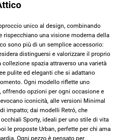
Attico
 approccio unico al design, combinando
he rispecchiano una visione moderna della
ico sono più di un semplice accessorio:
sidera distinguersi e valorizzare il proprio
a collezione spazia attraverso una varietà
nee pulite ed eleganti che si adattano
omento. Ogni modello riflette uno
tà, offrendo opzioni per ogni occasione e
 evocano iconicità, alle versioni Minimal
i impatto; dai modelli Retró, che
cchiali Sporty, ideali per uno stile di vita
i le proposte Urban, perfette per chi ama
uardia. Ogni pezzo è pensato per