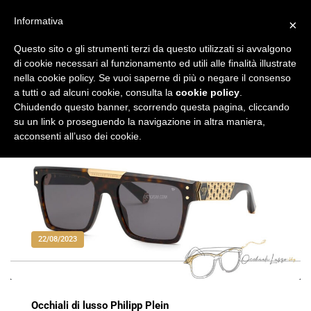
Vai
al
Informativa
×
Occhiali di Lusso
occhialilusso.blog
contenuto
Questo sito o gli strumenti terzi da questo utilizzati si avvalgono
di cookie necessari al funzionamento ed utili alle finalità illustrate
nella cookie policy. Se vuoi saperne di più o negare il consenso
a tutti o ad alcuni cookie, consulta la
cookie policy
.
Chiudendo questo banner, scorrendo questa pagina, cliccando
su un link o proseguendo la navigazione in altra maniera,
acconsenti all’uso dei cookie.
22/08/2023
Occhiali di lusso Philipp Plein