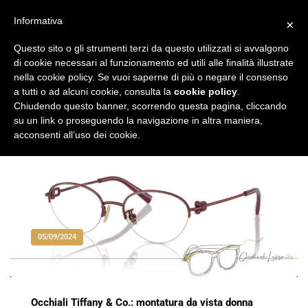
Vai
al
Informativa
×
Occhiali di Lusso
occhialilusso.blog
contenuto
Questo sito o gli strumenti terzi da questo utilizzati si avvalgono
di cookie necessari al funzionamento ed utili alle finalità illustrate
nella cookie policy. Se vuoi saperne di più o negare il consenso
a tutti o ad alcuni cookie, consulta la
cookie policy
.
Chiudendo questo banner, scorrendo questa pagina, cliccando
su un link o proseguendo la navigazione in altra maniera,
acconsenti all’uso dei cookie.
05/09/2024
Occhiali Tiffany & Co.: montatura da vista donna