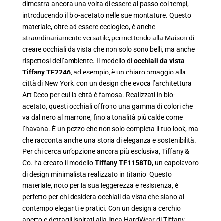
dimostra ancora una volta di essere al passo coi tempi,
introducendo il bio-acetato nelle sue montature. Questo
materiale, oltre ad essere ecologico, è anche
straordinariamente versatile, permettendo alla Maison di
creare occhiali da vista che non solo sono belli, ma anche
rispettosi dell’ambiente. Il modello di
occhiali da vista
Tiffany TF2246
, ad esempio, è un chiaro omaggio alla
città di New York, con un design che evoca l’architettura
Art Deco per cui la città è famosa. Realizzati in bio-
acetato, questi occhiali offrono una gamma di colori che
va dal nero al marrone, fino a tonalità più calde come
l’havana. È un pezzo che non solo completa il tuo look, ma
che racconta anche una storia di eleganza e sostenibilità.
Per chi cerca un’opzione ancora più esclusiva, Tiffany &
Co. ha creato il modello
Tiffany
TF1158TD
, un capolavoro
di design minimalista realizzato in titanio. Questo
materiale, noto per la sua leggerezza e resistenza, è
perfetto per chi desidera occhiali da vista che siano al
contempo eleganti e pratici. Con un design a cerchio
aperto e dettagli ispirati alla linea HardWear di Tiffany,