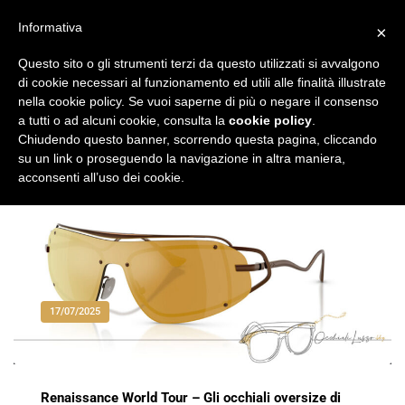
Vai
al
Informativa
×
Occhiali di Lusso
occhialilusso.blog
contenuto
Questo sito o gli strumenti terzi da questo utilizzati si avvalgono
di cookie necessari al funzionamento ed utili alle finalità illustrate
nella cookie policy. Se vuoi saperne di più o negare il consenso
a tutti o ad alcuni cookie, consulta la
cookie policy
.
Chiudendo questo banner, scorrendo questa pagina, cliccando
su un link o proseguendo la navigazione in altra maniera,
acconsenti all’uso dei cookie.
17/07/2025
Renaissance World Tour – Gli occhiali oversize di