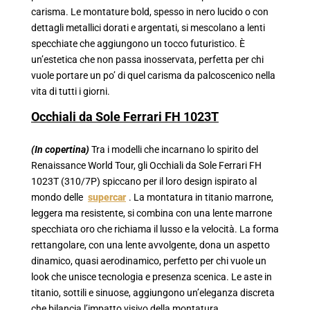
carisma. Le montature bold, spesso in nero lucido o con
dettagli metallici dorati e argentati, si mescolano a lenti
specchiate che aggiungono un tocco futuristico. È
un’estetica che non passa inosservata, perfetta per chi
vuole portare un po’ di quel carisma da palcoscenico nella
vita di tutti i giorni.
Occhiali da Sole Ferrari FH 1023T
(In copertina)
Tra i modelli che incarnano lo spirito del
Renaissance World Tour, gli Occhiali da Sole Ferrari FH
1023T (310/7P) spiccano per il loro design ispirato al
mondo delle
supercar
. La montatura in titanio marrone,
leggera ma resistente, si combina con una lente marrone
specchiata oro che richiama il lusso e la velocità. La forma
rettangolare, con una lente avvolgente, dona un aspetto
dinamico, quasi aerodinamico, perfetto per chi vuole un
look che unisce tecnologia e presenza scenica. Le aste in
titanio, sottili e sinuose, aggiungono un’eleganza discreta
che bilancia l’impatto visivo della montatura.