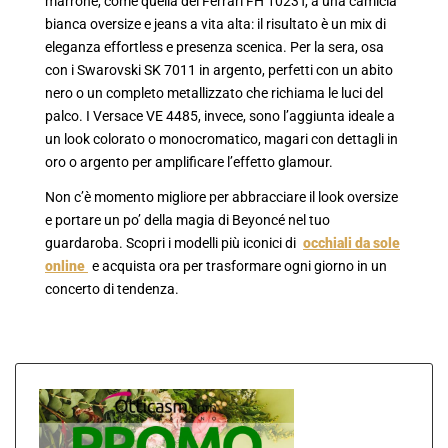
marrone, come quella dei Ferrari FH 1023T, a una camicia
bianca oversize e jeans a vita alta: il risultato è un mix di
eleganza effortless e presenza scenica. Per la sera, osa
con i Swarovski SK 7011 in argento, perfetti con un abito
nero o un completo metallizzato che richiama le luci del
palco. I Versace VE 4485, invece, sono l’aggiunta ideale a
un look colorato o monocromatico, magari con dettagli in
oro o argento per amplificare l’effetto glamour.
Non c’è momento migliore per abbracciare il look oversize
e portare un po’ della magia di Beyoncé nel tuo
guardaroba. Scopri i modelli più iconici di
occhiali da sole
online
e acquista ora per trasformare ogni giorno in un
concerto di tendenza.