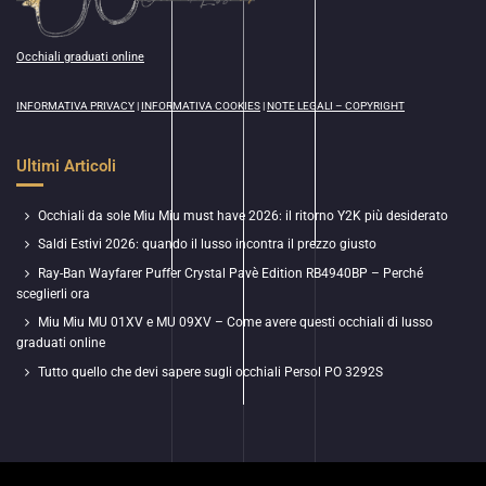
Occhiali graduati online
INFORMATIVA PRIVACY
|
INFORMATIVA COOKIES
|
NOTE LEGALI – COPYRIGHT
Ultimi Articoli
Occhiali da sole Miu Miu must have 2026: il ritorno Y2K più desiderato
Saldi Estivi 2026: quando il lusso incontra il prezzo giusto
Ray-Ban Wayfarer Puffer Crystal Pavè Edition RB4940BP – Perché
sceglierli ora
Miu Miu MU 01XV e MU 09XV – Come avere questi occhiali di lusso
graduati online
Tutto quello che devi sapere sugli occhiali Persol PO 3292S