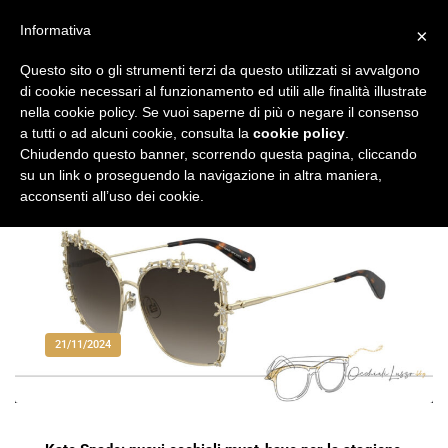
Vai
al
Informativa
×
Occhiali di Lusso
occhialilusso.blog
contenuto
Questo sito o gli strumenti terzi da questo utilizzati si avvalgono
di cookie necessari al funzionamento ed utili alle finalità illustrate
nella cookie policy. Se vuoi saperne di più o negare il consenso
a tutti o ad alcuni cookie, consulta la
cookie policy
.
Chiudendo questo banner, scorrendo questa pagina, cliccando
su un link o proseguendo la navigazione in altra maniera,
acconsenti all’uso dei cookie.
21/11/2024