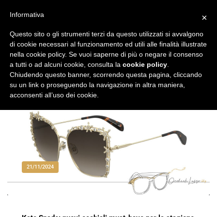
Vai
al
Informativa
×
Occhiali di Lusso
occhialilusso.blog
contenuto
Questo sito o gli strumenti terzi da questo utilizzati si avvalgono
di cookie necessari al funzionamento ed utili alle finalità illustrate
nella cookie policy. Se vuoi saperne di più o negare il consenso
a tutti o ad alcuni cookie, consulta la
cookie policy
.
Chiudendo questo banner, scorrendo questa pagina, cliccando
su un link o proseguendo la navigazione in altra maniera,
acconsenti all’uso dei cookie.
21/11/2024