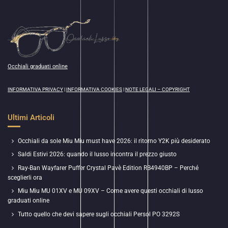
Occhiali graduati online
INFORMATIVA PRIVACY
|
INFORMATIVA COOKIES
|
NOTE LEGALI – COPYRIGHT
Ultimi Articoli
Occhiali da sole Miu Miu must have 2026: il ritorno Y2K più desiderato
Saldi Estivi 2026: quando il lusso incontra il prezzo giusto
Ray-Ban Wayfarer Puffer Crystal Pavè Edition RB4940BP – Perché
sceglierli ora
Miu Miu MU 01XV e MU 09XV – Come avere questi occhiali di lusso
graduati online
Tutto quello che devi sapere sugli occhiali Persol PO 3292S