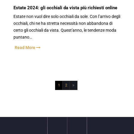
Estate 2024: gli occhiali da vista più richiesti online
Estate non vuol dire solo occhiali da sole. Con l’arrivo degli
occhiali, chi ne ha stretta necessità non abbandona di
certo gli occhiali da vista. Quest'anno, le tendenze moda
puntano…
Read More
Paginazione
1
2
degli
articoli