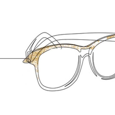
Vai
al
Occhiali di Lusso
occhialilusso.blog
contenuto