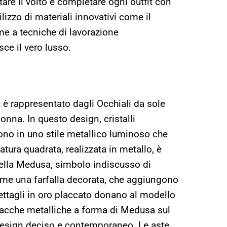
are il volto e completare ogni outfit con
ilizzo di materiali innovativi come il
me a tecniche di lavorazione
sce il vero lusso.
e è rappresentato dagli Occhiali da sole
nna. In questo design, cristalli
dono in uno stile metallico luminoso che
tura quadrata, realizzata in metallo, è
della Medusa, simbolo indiscusso di
come una farfalla decorata, che aggiungono
 dettagli in oro placcato donano al modello
placche metalliche a forma di Medusa sul
design deciso e contemporaneo. Le aste,