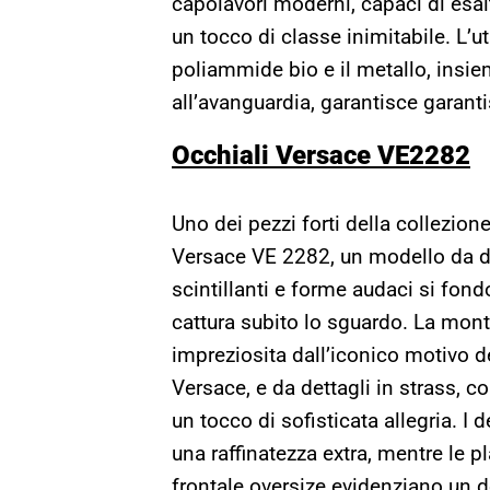
capolavori moderni, capaci di esalt
un tocco di classe inimitabile. L’ut
poliammide bio e il metallo, insie
all’avanguardia, garantisce garanti
Occhiali Versace VE2282
Uno dei pezzi forti della collezion
Versace VE 2282, un modello da do
scintillanti e forme audaci si fon
cattura subito lo sguardo. La monta
impreziosita dall’iconico motivo 
Versace, e da dettagli in strass, 
un tocco di sofisticata allegria. I
una raffinatezza extra, mentre le 
frontale oversize evidenziano un 